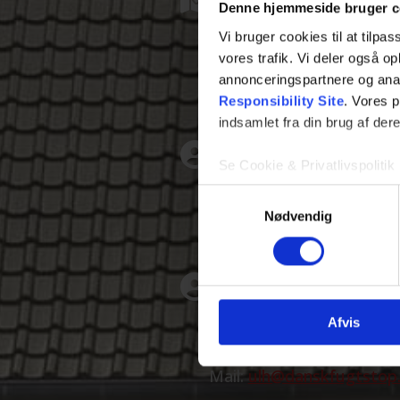
Denne hjemmeside bruger c
Herstedvang 10D
Vi bruger cookies til at tilpas
vores trafik. Vi deler også 
2620 Albertslund
annonceringspartnere og ana
CVR-nr: 40100024
Responsibility Site
. Vores 
Jyske Bank: 7316 000103
indsamlet fra din brug af dere
Kim Nymand Han
Se Cookie & Privatlivspolitik
Bygningsingeniør, Aut. k
Samtykkevalg
Nødvendig
Mobil: (+45)
20 14 90 21
Mail:
knh@danskfugtstop
Ulla Lunau Hanse
Afvis
Bogholderi
Mobil: (+45)
61 79 37 21
Mail:
ulh@danskfugtstop