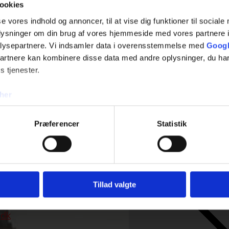
ookies
se vores indhold og annoncer, til at vise dig funktioner til sociale
oplysninger om din brug af vores hjemmeside med vores partnere i
lysepartnere. Vi indsamler data i overensstemmelse med
Googl
partnere kan kombinere disse data med andre oplysninger, du har
2237
s tjenester.
sen
her
loakmester
Præferencer
Statistik
.dk
Fjern
n
Tillad valgte
.dk