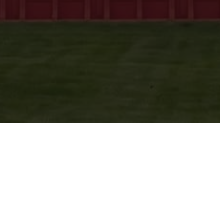
gation
Din garanti
Radonsikring
Harpunankre
Kloak og dræn