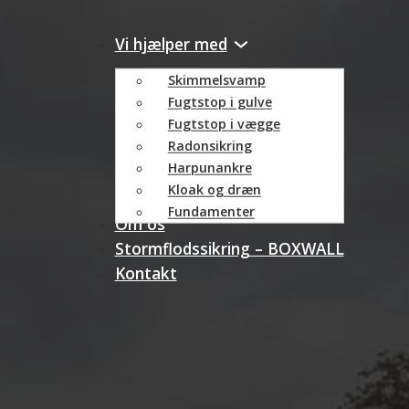
Vi hjælper med
Skimmelsvamp
Fugtstop i gulve
Fugtstop i vægge
Radonsikring
Harpunankre
Kloak og dræn
Fundamenter
Om os
Stormflodssikring – BOXWALL
Kontakt