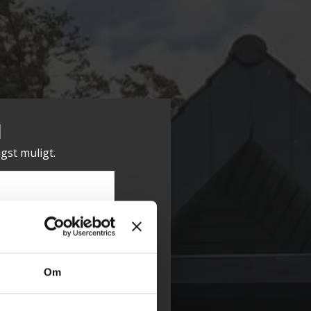
d
igst muligt.
Om