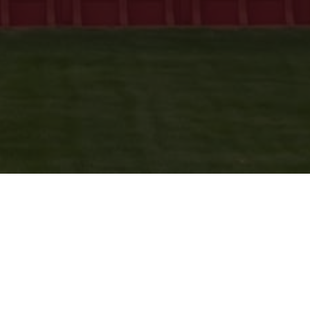
Dansk Fugtstop
Dansk Fugtstop
er specialister i
fugtsikring af danske ejendomme –
fra kældre og vægge til gulve,