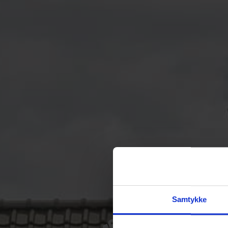
Samtykke
Dansk Fugtstop A